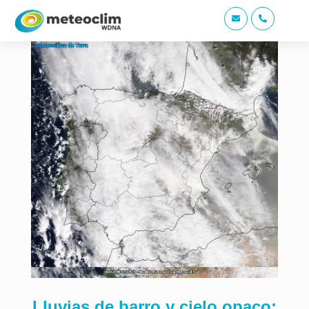


Lluvias de barro y cielo opaco: