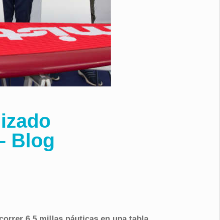
nizado
– Blog
correr 6,5 millas náuticas en una tabla