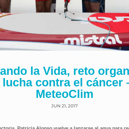
ando la Vida, reto orga
a lucha contra el cáncer 
MeteoClim
JUN 21, 2017
ctoria, Patricia Alonso vuelve a lanzarse al agua para re