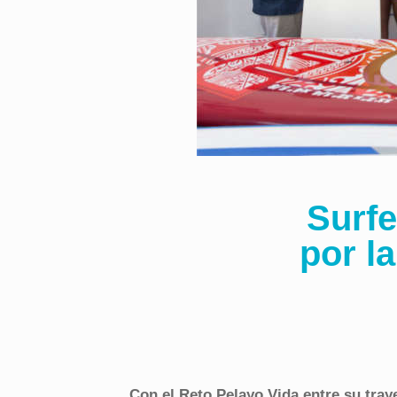
Surfe
por l
Con el Reto Pelayo Vida entre su traye