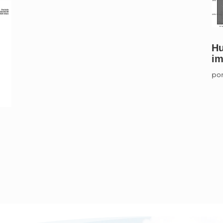
Hu
im
po