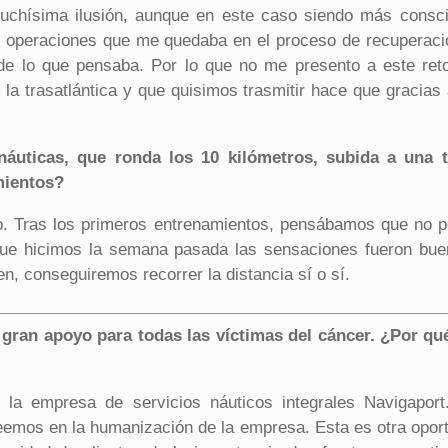
uchísima ilusión, aunque en este caso siendo más conscie
las operaciones que me quedaba en el proceso de recuperaci
de lo que pensaba. Por lo que no me presento a este reto
 la trasatlántica y que quisimos trasmitir hace que gracia
 náuticas, que ronda los 10 kilómetros, subida a una 
mientos?
o. Tras los primeros entrenamientos, pensábamos que no 
 que hicimos la semana pasada las sensaciones fueron bue
n, conseguiremos recorrer la distancia sí o sí.
n gran apoyo para todas las víctimas del cáncer. ¿Por q
 la empresa de servicios náuticos integrales Navigapor
creemos en la humanización de la empresa. Esta es otra opor