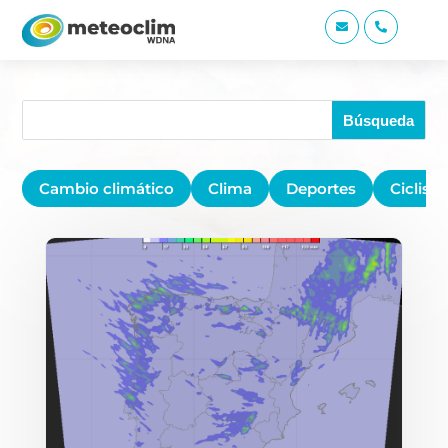


Cambio climático
Clima
Deportes
Ciclis