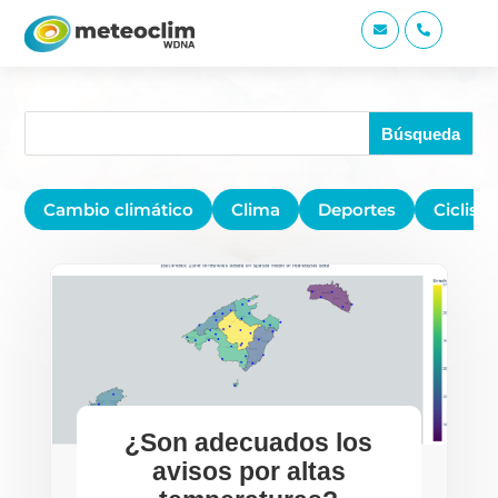


Cambio climático
Clima
Deportes
Ciclis
¿Son adecuados los
avisos por altas