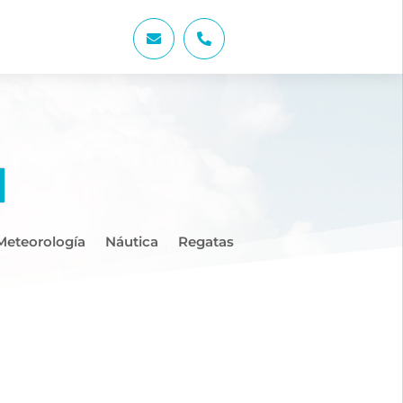


Meteorología
Náutica
Regatas