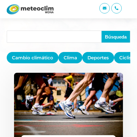


Cambio climático
Clima
Deportes
Ciclis