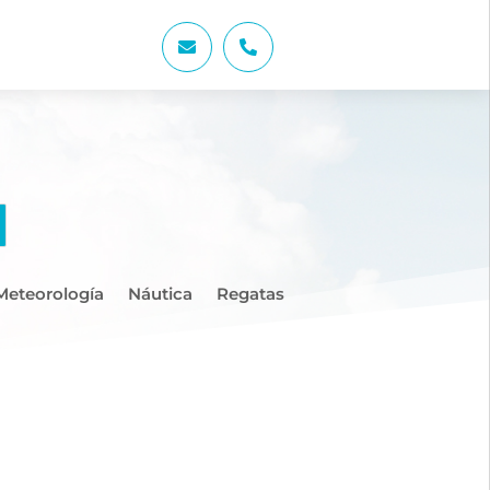


Meteorología
Náutica
Regatas