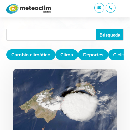


Cambio climático
Clima
Deportes
Ciclis