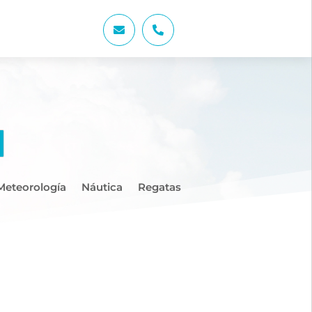


Meteorología
Náutica
Regatas