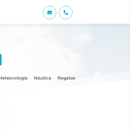


Meteorología
Náutica
Regatas