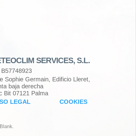
TEOCLIM SERVICES, S.L.
 B57748923
le Sophie Germain, Edificio Lleret,
nta baja derecha
c Bit 07121 Palma
ISO LEGAL
COOKIES
Blank
.