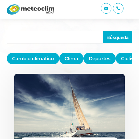


Cambio climático
Clima
Deportes
Ciclis