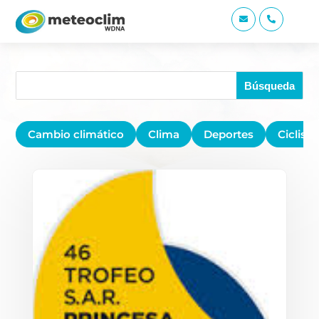


Cambio climático
Clima
Deportes
Ciclis