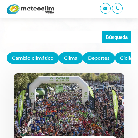


Cambio climático
Clima
Deportes
Ciclis