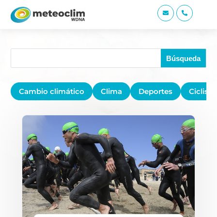


Cambio climático
Clima
Deportes
Ciclis