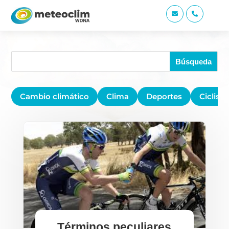


Cambio climático
Clima
Deportes
Ciclis
Términos peculiares