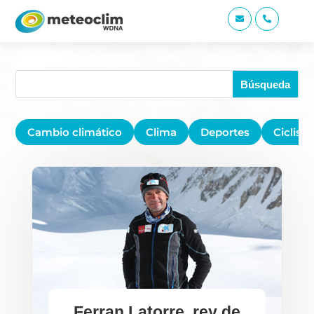


Cambio climático
Clima
Deportes
Ciclis
Ferran Latorre, rey de