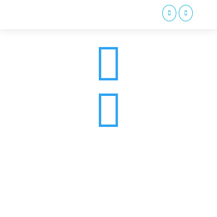



