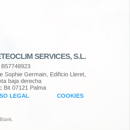
TEOCLIM SERVICES, S.L.
 B57748923
le Sophie Germain, Edificio Lleret,
nta baja derecha
c Bit 07121 Palma
ISO LEGAL
COOKIES
Blank
.