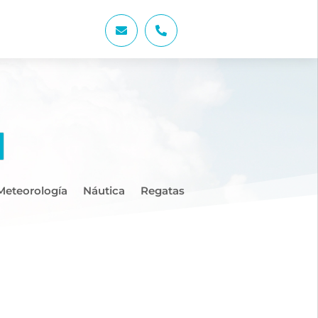


Meteorología
Náutica
Regatas