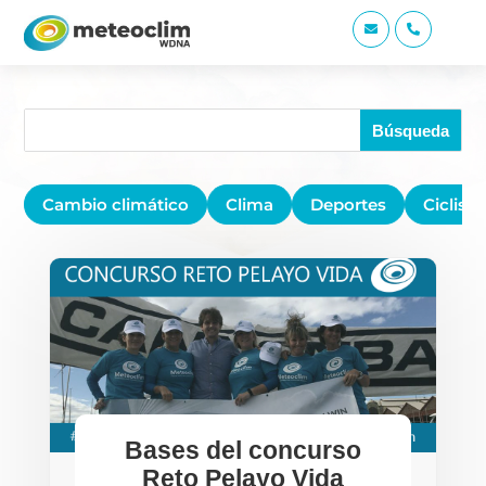


Cambio climático
Clima
Deportes
Ciclis
Bases del concurso
Reto Pelayo Vida