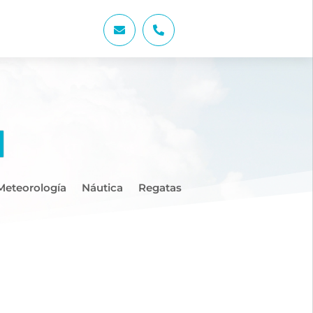


Meteorología
Náutica
Regatas