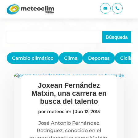


Cambio climático
Clima
Deportes
Ciclis
Joxean Fernández
Matxin, una carrera en
busca del talento
por
meteoclim
|
Jun 12, 2015
José Antonio Fernández
Rodríguez, conocido en el
mundo deportivo como Matxin,