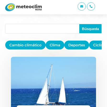


Cambio climático
Clima
Deportes
Ciclis