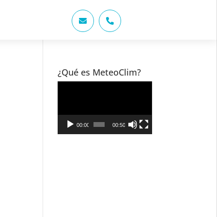


¿Qué es MeteoClim?
Reproductor
de
vídeo
00:00
00:50