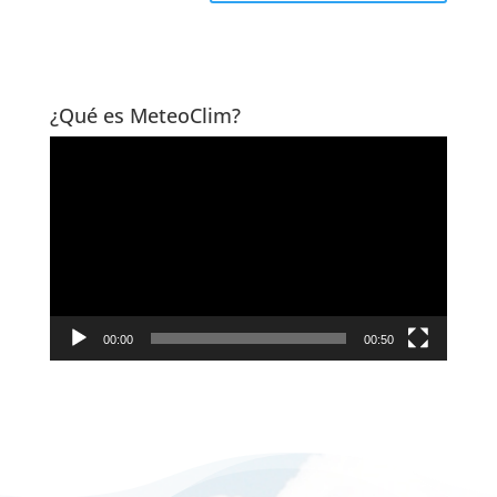
¿Qué es MeteoClim?
Reproductor
de
vídeo
00:00
00:50