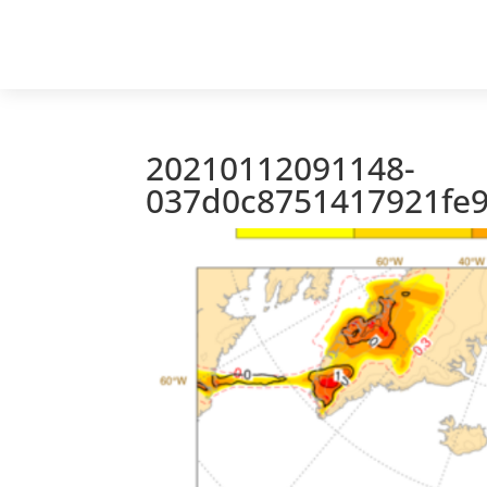
20210112091148-
037d0c8751417921fe