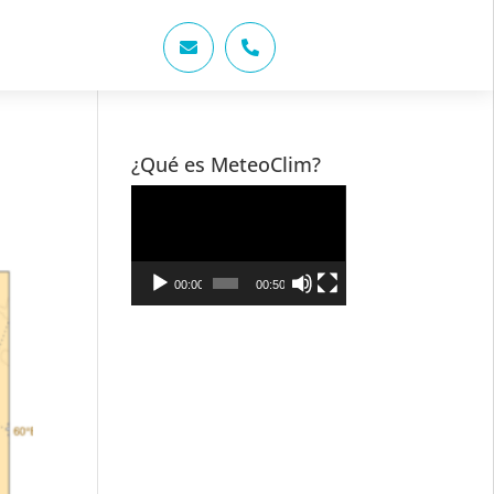


¿Qué es MeteoClim?
Reproductor
de
vídeo
00:00
00:50