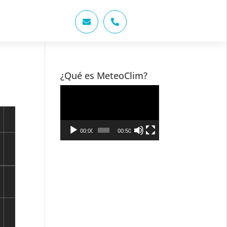


¿Qué es MeteoClim?
Reproductor
de
vídeo
00:00
00:50