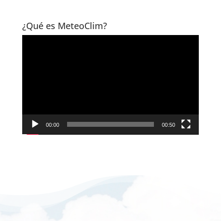
¿Qué es MeteoClim?
Reproductor
de
vídeo
00:00
00:50