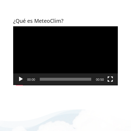
¿Qué es MeteoClim?
Reproductor
de
vídeo
00:00
00:50