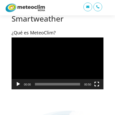


Smartweather
¿Qué es MeteoClim?
Reproductor
de
vídeo
00:00
00:50